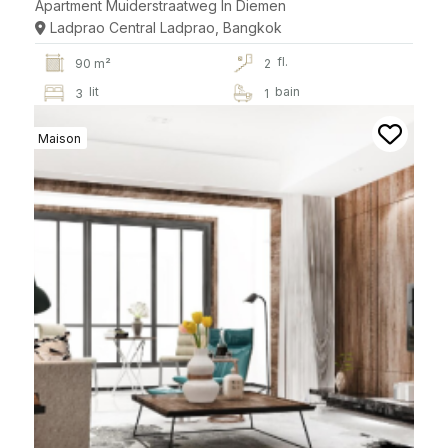
Apartment Muiderstraatweg In Diemen
Ladprao Central Ladprao, Bangkok
fl.
90 m²
2
lit
bain
3
1
Maison