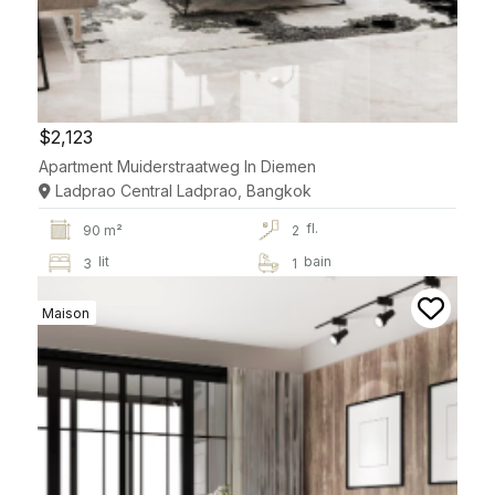
$2,123
Apartment Muiderstraatweg In Diemen
Ladprao Central Ladprao, Bangkok
fl.
90 m²
2
lit
bain
3
1
Maison