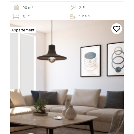
fl.
90 m²
2
lit
bain
3
1
Appartement