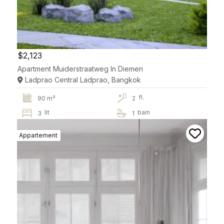
$2,123
Apartment Muiderstraatweg In Diemen
Ladprao Central Ladprao, Bangkok
fl.
90 m²
2
lit
bain
3
1
Appartement