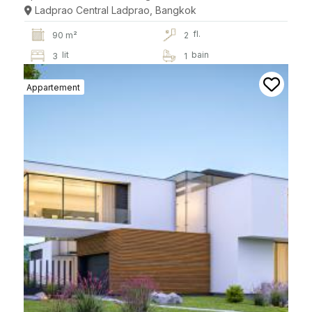
Ladprao Central Ladprao, Bangkok
fl.
90 m²
2
lit
bain
3
1
Appartement