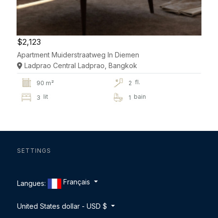
$2,123
Apartment Muiderstraatweg In Diemen
Ladprao Central Ladprao, Bangkok
fl.
90 m²
2
lit
bain
3
1
SETTINGS
Français
Langues:
United States dollar - USD $