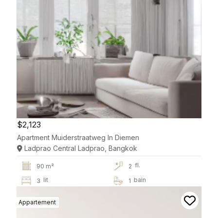
$2,123
Apartment Muiderstraatweg In Diemen
Ladprao Central Ladprao, Bangkok
fl.
90 m²
2
lit
bain
3
1
Appartement