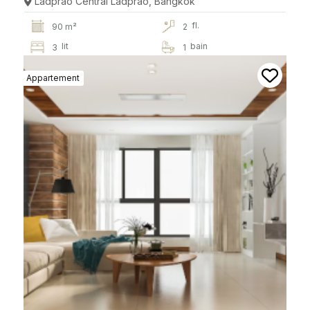
Ladprao Central Ladprao, Bangkok
fl.
90 m²
2
lit
bain
3
1
Appartement