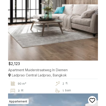
$2,123
Apartment Muiderstraatweg In Diemen
Ladprao Central Ladprao, Bangkok
fl.
90 m²
2
lit
bain
3
1
Appartement