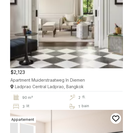
$2,123
Apartment Muiderstraatweg In Diemen
Ladprao Central Ladprao, Bangkok
fl.
90 m²
2
lit
bain
3
1
Appartement