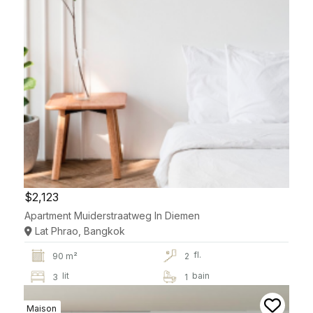
$2,123
Apartment Muiderstraatweg In Diemen
Lat Phrao, Bangkok
fl.
90 m²
2
lit
bain
3
1
Maison