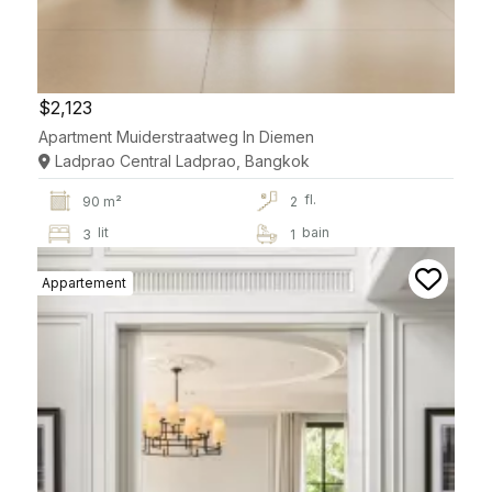
$2,123
Apartment Muiderstraatweg In Diemen
Ladprao Central Ladprao, Bangkok
fl.
90 m²
2
lit
bain
3
1
Appartement