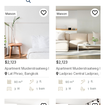
Maison
Maison
$2,123
$2,123
Apartment Muiderstraatweg In Diemen
Apartment Muiderstraatweg In 
Lat Phrao, Bangkok
Ladprao Central Ladprao, B
fl.
fl.
90 m²
2
90 m²
2
lit
bain
lit
bain
3
1
3
1