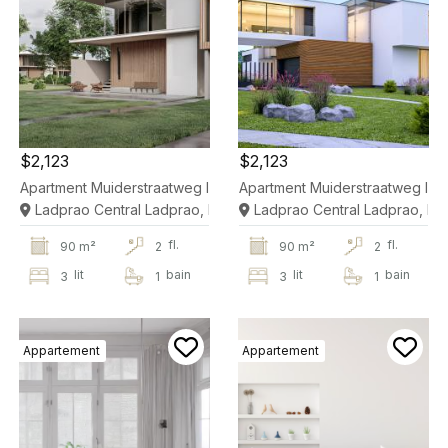
$2,123
$2,123
Apartment Muiderstraatweg In Diemen
Apartment Muiderstraatweg In 
Ladprao Central Ladprao, Bangkok
Ladprao Central Ladprao, B
fl.
fl.
90 m²
2
90 m²
2
lit
bain
lit
bain
3
1
3
1
Appartement
Appartement