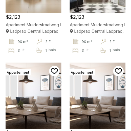
$2,123
$2,123
Apartment Muiderstraatweg In Diemen
Apartment Muiderstraatweg In 
Ladprao Central Ladprao, Bangkok
Ladprao Central Ladprao, B
fl.
fl.
90 m²
2
90 m²
2
lit
bain
lit
bain
3
1
3
1
Appartement
Appartement