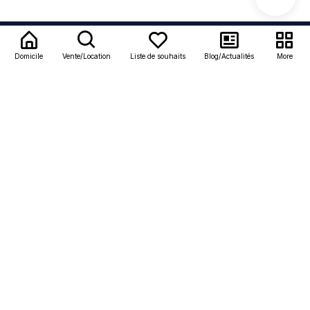
SETTINGS
Domicile
Vente/Location
Liste de souhaits
Blog/Actualités
More
Français
Langues:
United States dollar - USD $
À propos
À propos de nous
Contact
Conditions générales