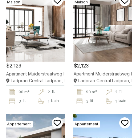
Maison
Maison
$2,123
$2,123
Apartment Muiderstraatweg In Diemen
Apartment Muiderstraatweg In 
Ladprao Central Ladprao, Bangkok
Ladprao Central Ladprao, B
fl.
fl.
90 m²
2
90 m²
2
lit
bain
lit
bain
3
1
3
1
Appartement
Appartement