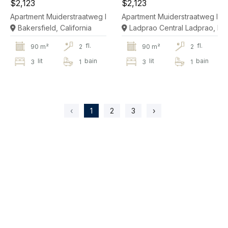
$2,123
$2,123
Apartment Muiderstraatweg In Diemen
Apartment Muiderstraatweg In 
Bakersfield, California
Ladprao Central Ladprao, B
fl.
fl.
90 m²
2
90 m²
2
lit
bain
lit
bain
3
1
3
1
‹
1
2
3
›