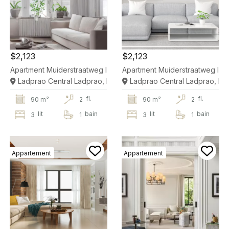
$2,123
$2,123
Apartment Muiderstraatweg In Diemen
Apartment Muiderstraatweg In 
Ladprao Central Ladprao, Bangkok
Ladprao Central Ladprao, B
fl.
fl.
90 m²
2
90 m²
2
lit
bain
lit
bain
3
1
3
1
Appartement
Appartement