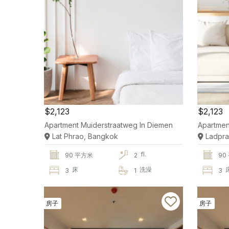
$2,123
$2,123
Apartment Muiderstraatweg In Diemen
Apartmen
Lat Phrao, Bangkok
Ladpra
fl.
90 平方米
2
90
床
洗澡
3
1
3
房子
房子