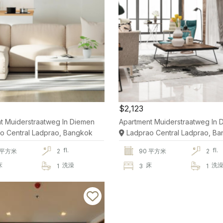
$2,123
t Muiderstraatweg In Diemen
Apartment Muiderstraatweg In 
o Central Ladprao, Bangkok
Ladprao Central Ladprao, B
fl.
fl.
 平方米
2
90 平方米
2
床
洗澡
床
洗
1
3
1