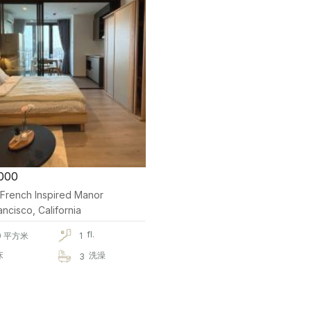
000
 French Inspired Manor
ncisco, California
fl.
0 平方米
1
床
洗澡
3