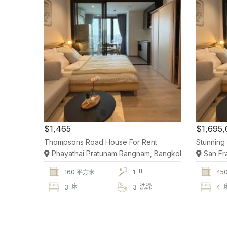
$1,465
$1,695,
Thompsons Road House For Rent
Stunning
Phayathai Pratunam Rangnam, Bangkok
San Fra
fl.
160 平方米
1
45
床
洗澡
3
3
4