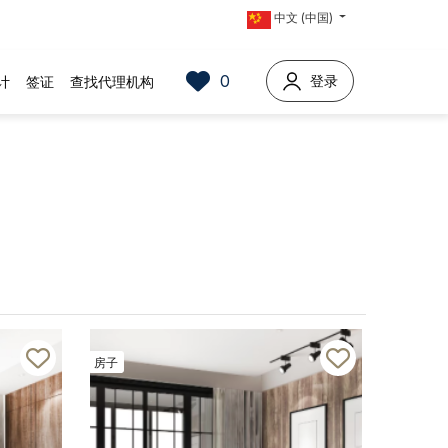
中文 (中国)
0
登录
计
签证
查找代理机构
房子