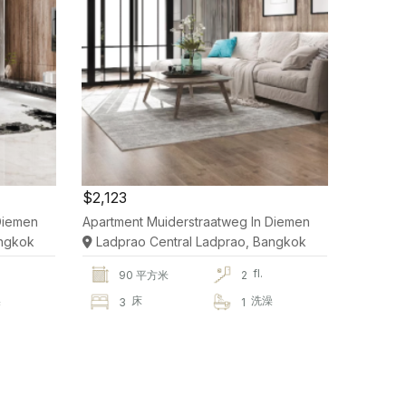
$2,123
Diemen
Apartment Muiderstraatweg In Diemen
angkok
Ladprao Central Ladprao, Bangkok
fl.
90 平方米
2
澡
床
洗澡
3
1